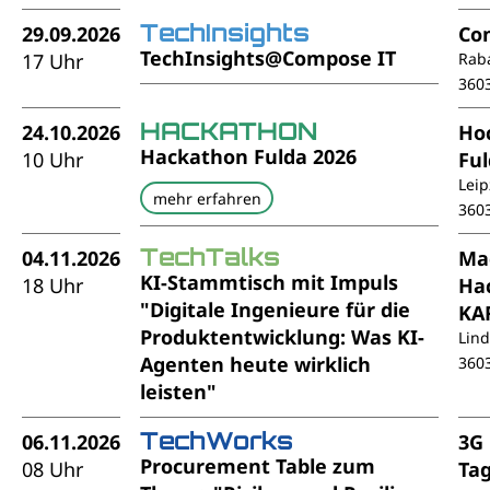
TechInsights
29.09.2026
Co
TechInsights@Compose IT
17 Uhr
Rab
360
HACKATHON
24.10.2026
Ho
Hackathon Fulda 2026
10 Uhr
Fu
Leip
mehr erfahren
360
TechTalks
04.11.2026
Ma
KI-Stammtisch mit Impuls
18 Uhr
Ha
"Digitale Ingenieure für die
KA
Produktentwicklung: Was KI-
Lin
Agenten heute wirklich
360
leisten"
TechWorks
06.11.2026
3G
Procurement Table zum
08 Uhr
Ta