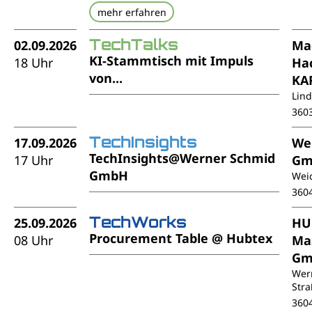
mehr erfahren
TechTalks
02.09.2026
Ma
KI-Stammtisch mit Impuls
18 Uhr
Ha
von...
KA
Lin
360
TechInsights
17.09.2026
We
TechInsights@Werner Schmid
17 Uhr
Gm
GmbH
Weic
360
TechWorks
25.09.2026
HU
Procurement Table @ Hubtex
08 Uhr
Ma
Gm
Wer
Stra
360