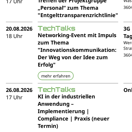
Treffen der Projektgruppe
17 Uhr
Was
„Personal“ zum Thema
360
"Entgelttransparenzrichtlinie"
TechTalks
20.08.2026
3G
Networking-Event mit Impuls
18 Uhr
Ta
zum Thema
Wer
Stra
"Innovationskommunikation:
360
Der Weg von der Idee zum
Erfolg"
mehr erfahren
TechTalks
26.08.2026
Onl
KI in der industriellen
17 Uhr
Anwendung –
Implementierung |
Compliance | Praxis (neuer
Termin)