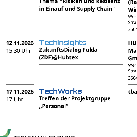
Thema "Risiken und Resilienz
(R
in Einauf und Supply Chain"
Wi
Wer
Stra
360
TechInsights
12.11.2026
HU
ZukunftsDialog Fulda
15:30 Uhr
Ma
(ZDF)@Hubtex
Gm
Wer
Stra
360
TechWorks
17.11.2026
tb
Treffen der Projektgruppe
17 Uhr
„Personal“