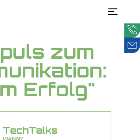
mpuls zum
unikation:
m Erfolg"
TechTalks
WANN?