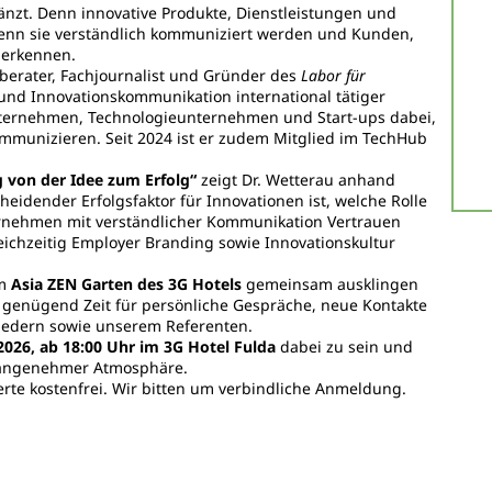
nzt. Denn innovative Produkte, Dienstleistungen und
, wenn sie verständlich kommuniziert werden und Kunden,
 erkennen.
berater, Fachjournalist und Gründer des
Labor für
 und Innovationskommunikation international tätiger
nternehmen, Technologieunternehmen und Start-ups dabei,
mmunizieren. Seit 2024 ist er zudem Mitglied im TechHub
von der Idee zum Erfolg“
zeigt Dr. Wetterau anhand
idender Erfolgsfaktor für Innovationen ist, welche Rolle
ternehmen mit verständlicher Kommunikation Vertrauen
eichzeitig Employer Branding sowie Innovationskultur
im
Asia ZEN Garten des 3G Hotels
gemeinsam ausklingen
t genügend Zeit für persönliche Gespräche, neue Kontakte
iedern sowie unserem Referenten.
2026, ab 18:00 Uhr im 3G Hotel Fulda
dabei zu sein und
 angenehmer Atmosphäre.
erte kostenfrei. Wir bitten um verbindliche Anmeldung.