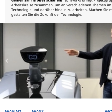
Gemeinsam Großes schaffen!
TechWorks bringt Projektgr
Arbeitskreise zusammen, um an verschiedenen Themen im 
Technologie und darüber hinaus zu arbeiten. Machen Sie m
gestalten Sie die Zukunft der Technologie.
WANN?
WAS?
WO