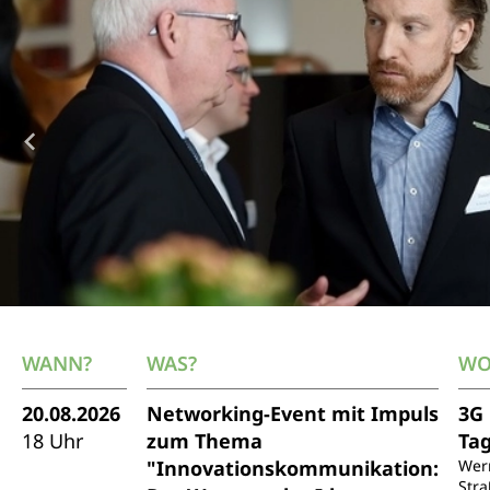
WANN?
WAS?
WO
20.08.2026
Networking-Event mit Impuls
3G
18 Uhr
zum Thema
Ta
"Innovationskommunikation:
Wer
Stra