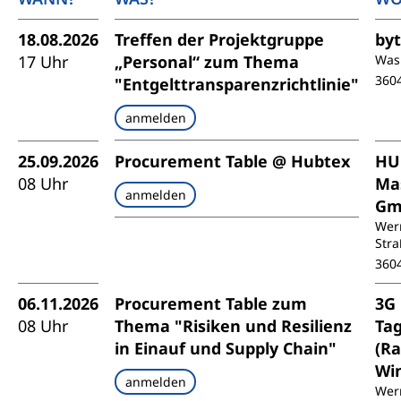
18.08.2026
Treffen der Projektgruppe
by
17 Uhr
„Personal“ zum Thema
Was
360
"Entgelttransparenzrichtlinie"
anmelden
25.09.2026
Procurement Table @ Hubtex
HU
08 Uhr
Ma
anmelden
Gm
Wer
Stra
360
06.11.2026
Procurement Table zum
3G
08 Uhr
Thema "Risiken und Resilienz
Ta
in Einauf und Supply Chain"
(R
Wi
anmelden
Wer