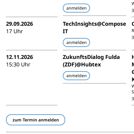
W
anmelden
29.09.2026
TechInsights@Compose
17 Uhr
IT
R
anmelden
12.11.2026
ZukunftsDialog Fulda
15:30 Uhr
(ZDF)@Hubtex
anmelden
W
S
zum Termin anmelden