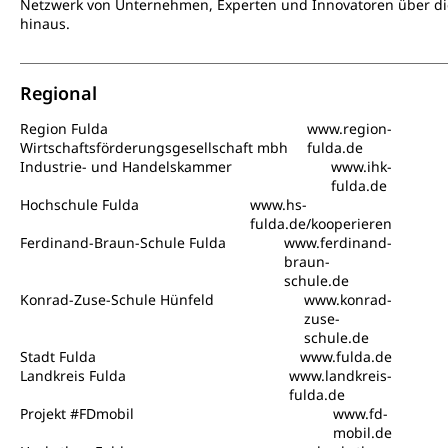
Netzwerk von Unternehmen, Experten und Innovatoren über di
hinaus.
Regional
Region Fulda
www.region-
Wirtschaftsförderungsgesellschaft mbh
fulda.de
Industrie- und Handelskammer
www.ihk-
fulda.de
Hochschule Fulda
www.hs-
fulda.de/kooperieren
Ferdinand-Braun-Schule Fulda
www.ferdinand-
braun-
schule.de
Konrad-Zuse-Schule Hünfeld
www.konrad-
zuse-
schule.de
Stadt Fulda
www.fulda.de
Landkreis Fulda
www.landkreis-
fulda.de
Projekt #FDmobil
www.fd-
mobil.de