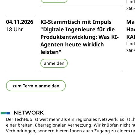
Lin
360
04.11.2026
KI-Stammtisch mit Impuls
Ma
18 Uhr
"Digitale Ingenieure für die
Ha
Produktentwicklung: Was KI-
KA
Agenten heute wirklich
Lin
360
leisten"
anmelden
zum Termin anmelden
NETWORK
Der TechHub ist weit mehr als ein regionales Netzwerk. Es ist I
einer breiten, überregionalen Vernetzung. Wir knüpfen nicht nu
Verbindungen, sondern bieten Ihnen auch Zugang zu einem 