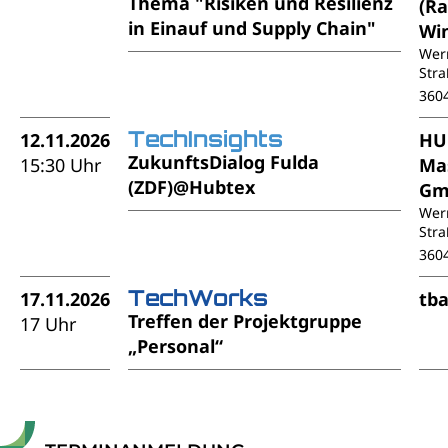
Thema "Risiken und Resilienz
(R
in Einauf und Supply Chain"
Wi
Wer
Stra
360
TechInsights
12.11.2026
HU
ZukunftsDialog Fulda
15:30 Uhr
Ma
(ZDF)@Hubtex
Gm
Wer
Stra
360
TechWorks
17.11.2026
tb
Treffen der Projektgruppe
17 Uhr
„Personal“