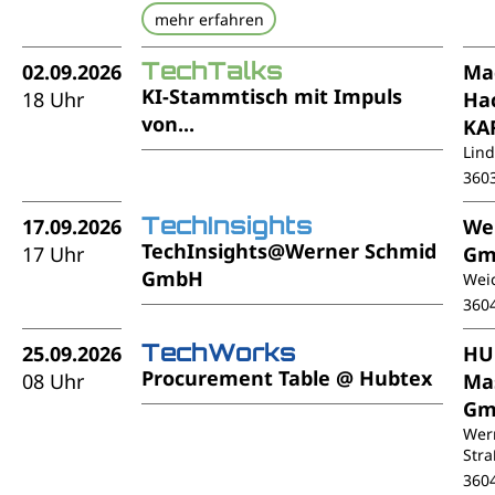
mehr erfahren
TechTalks
02.09.2026
Ma
KI-Stammtisch mit Impuls
18 Uhr
Ha
von...
KA
Lin
360
TechInsights
17.09.2026
We
TechInsights@Werner Schmid
17 Uhr
Gm
GmbH
Weic
360
TechWorks
25.09.2026
HU
Procurement Table @ Hubtex
08 Uhr
Ma
Gm
Wer
Stra
360