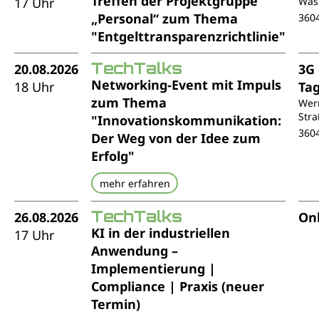
Treffen der Projektgruppe
17 Uhr
Was
„Personal“ zum Thema
360
"Entgelttransparenzrichtlinie"
TechTalks
20.08.2026
3G
Networking-Event mit Impuls
18 Uhr
Ta
zum Thema
Wer
Stra
"Innovationskommunikation:
360
Der Weg von der Idee zum
Erfolg"
mehr erfahren
TechTalks
26.08.2026
Onl
KI in der industriellen
17 Uhr
Anwendung –
Implementierung |
Compliance | Praxis (neuer
Termin)