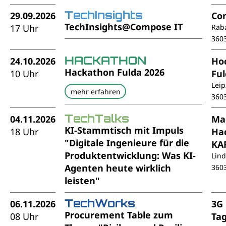
TechInsights
29.09.2026
Co
TechInsights@Compose IT
17 Uhr
Rab
360
HACKATHON
24.10.2026
Ho
Hackathon Fulda 2026
10 Uhr
Fu
Leip
mehr erfahren
360
TechTalks
04.11.2026
Ma
KI-Stammtisch mit Impuls
18 Uhr
Ha
"Digitale Ingenieure für die
KA
Produktentwicklung: Was KI-
Lin
Agenten heute wirklich
360
leisten"
TechWorks
06.11.2026
3G
Procurement Table zum
08 Uhr
Ta