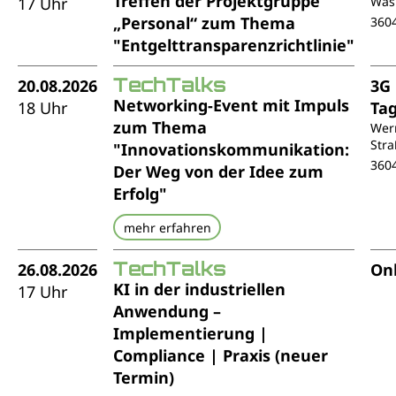
Treffen der Projektgruppe
17 Uhr
Was
„Personal“ zum Thema
360
"Entgelttransparenzrichtlinie"
TechTalks
20.08.2026
3G
Networking-Event mit Impuls
18 Uhr
Ta
zum Thema
Wer
Stra
"Innovationskommunikation:
360
Der Weg von der Idee zum
Erfolg"
mehr erfahren
TechTalks
26.08.2026
Onl
KI in der industriellen
17 Uhr
Anwendung –
Implementierung |
Compliance | Praxis (neuer
Termin)