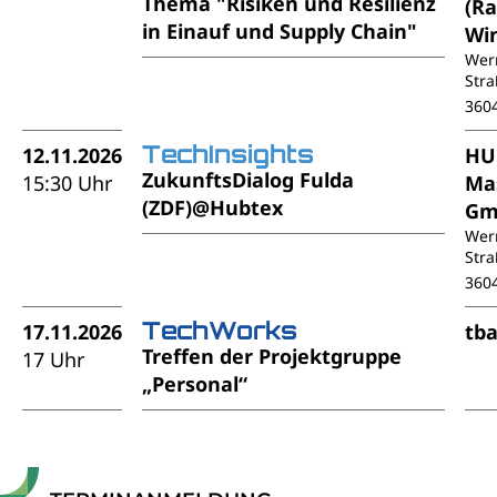
Thema "Risiken und Resilienz
(R
in Einauf und Supply Chain"
Wi
Wer
Stra
360
TechInsights
12.11.2026
HU
ZukunftsDialog Fulda
15:30 Uhr
Ma
(ZDF)@Hubtex
Gm
Wer
Stra
360
TechWorks
17.11.2026
tb
Treffen der Projektgruppe
17 Uhr
„Personal“