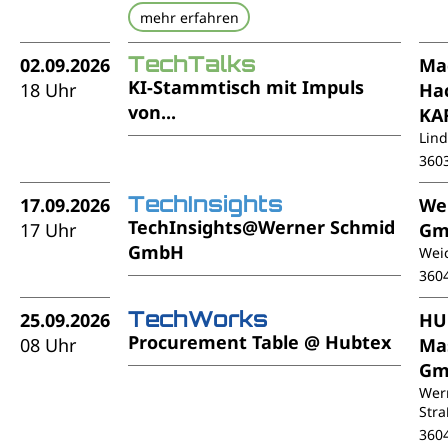
mehr erfahren
TechTalks
02.09.2026
Ma
KI-Stammtisch mit Impuls
18 Uhr
Ha
von...
KA
Lin
360
TechInsights
17.09.2026
We
TechInsights@Werner Schmid
17 Uhr
Gm
GmbH
Weic
360
TechWorks
25.09.2026
HU
Procurement Table @ Hubtex
08 Uhr
Ma
Gm
Wer
Stra
360