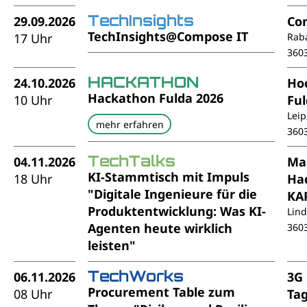
TechInsights
29.09.2026
Co
TechInsights@Compose IT
17 Uhr
Rab
360
HACKATHON
24.10.2026
Ho
Hackathon Fulda 2026
10 Uhr
Fu
Leip
mehr erfahren
360
TechTalks
04.11.2026
Ma
KI-Stammtisch mit Impuls
18 Uhr
Ha
"Digitale Ingenieure für die
KA
Produktentwicklung: Was KI-
Lin
Agenten heute wirklich
360
leisten"
TechWorks
06.11.2026
3G
Procurement Table zum
08 Uhr
Ta