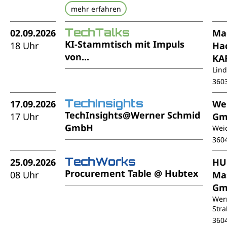
mehr erfahren
TechTalks
02.09.2026
Ma
KI-Stammtisch mit Impuls
18 Uhr
Ha
von...
KA
Lin
360
TechInsights
17.09.2026
We
TechInsights@Werner Schmid
17 Uhr
Gm
GmbH
Weic
360
TechWorks
25.09.2026
HU
Procurement Table @ Hubtex
08 Uhr
Ma
Gm
Wer
Stra
360