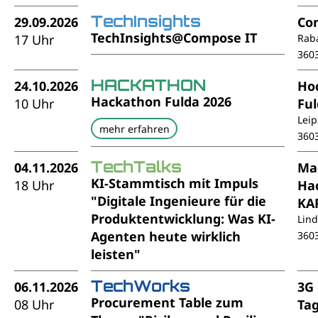
TechInsights
29.09.2026
Co
TechInsights@Compose IT
17 Uhr
Rab
360
HACKATHON
24.10.2026
Ho
Hackathon Fulda 2026
10 Uhr
Fu
Leip
mehr erfahren
360
TechTalks
04.11.2026
Ma
KI-Stammtisch mit Impuls
18 Uhr
Ha
"Digitale Ingenieure für die
KA
Produktentwicklung: Was KI-
Lin
Agenten heute wirklich
360
leisten"
TechWorks
06.11.2026
3G
Procurement Table zum
08 Uhr
Ta