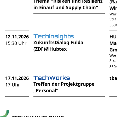
Thema "Risiken und Resilienz
(R
in Einauf und Supply Chain"
Wi
Wer
Stra
360
TechInsights
12.11.2026
HU
ZukunftsDialog Fulda
15:30 Uhr
Ma
(ZDF)@Hubtex
Gm
Wer
Stra
360
TechWorks
17.11.2026
tb
Treffen der Projektgruppe
17 Uhr
„Personal“