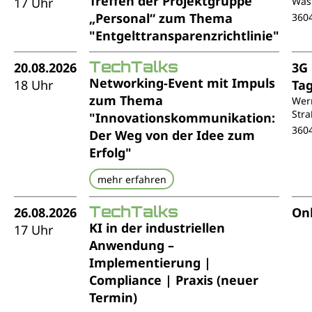
Treffen der Projektgruppe
17 Uhr
Was
„Personal“ zum Thema
360
"Entgelttransparenzrichtlinie"
TechTalks
20.08.2026
3G
Networking-Event mit Impuls
18 Uhr
Ta
zum Thema
Wer
Stra
"Innovationskommunikation:
360
Der Weg von der Idee zum
Erfolg"
mehr erfahren
TechTalks
26.08.2026
Onl
KI in der industriellen
17 Uhr
Anwendung –
Implementierung |
Compliance | Praxis (neuer
Termin)